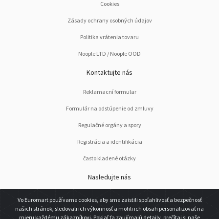
Cookies
Zásady ochrany osobných údajov
Politika vrátenia tovaru
Noople LTD / Noople OOD
Kontaktujte nás
Reklamacní formular
Formulár na odstúpenie od zmluvy
Regulačné orgány a spory
Registrácia a identifikácia
často kladené otázky
Nasledujte nás
Vo Euromart používame cookies, aby sme zaistili spoľahlivosť a bezpečnosť
našich stránok, sledovali ich výkonnosť a mohli ich obsah personalizovať na
mieru každému zákazníkovi. Pokiaľ ťa zaujímajú detaily, prečítaj si naše