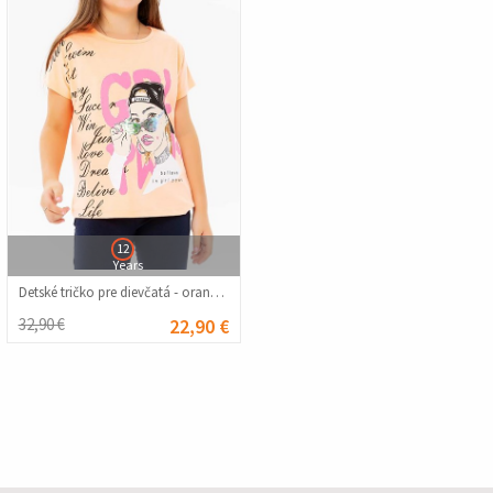
12
Years
Detské tričko pre dievčatá - oranžové #379605
32,90 €
22,90 €