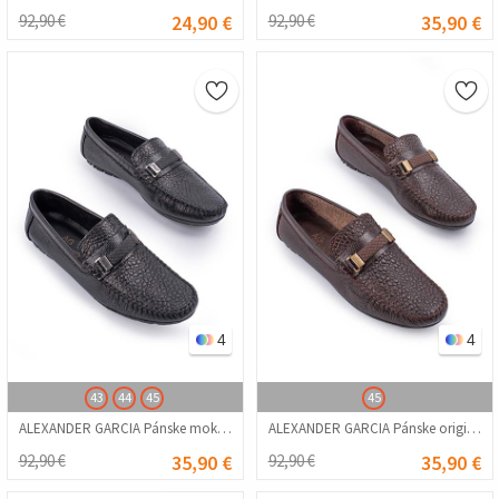
92,90 €
24,90 €
92,90 €
35,90 €
4
4
43
44
45
45
ALEXANDER GARCIA Pánske mokasíny z pravej kože – čierna 20230321135
ALEXANDER GARCIA Pánske originálne kožené mokasíny – tmavohnedé 20230321136
92,90 €
35,90 €
92,90 €
35,90 €