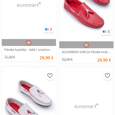
2
3
44
45
Pánske topánky - šedé / oranžové 202170
ALEXANDER GARCIA Pánske mokasíny z pravej kože – červená 20230321129
71,90 €
29,90 €
92,90 €
29,90 €