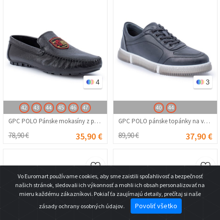
4
3
42
43
44
45
46
47
40
44
GPC POLO Pánske mokasíny z pravej kože - Čierna 20230321081
GPC POLO pánske topánky na voľný čas z pravej kože – Tmavě modrá 20230321098
78,90 €
35,90 €
89,90 €
37,90 €
Vo Euromart používame cookies, aby sme zaistili spoľahlivosť a bezpečnosť
našich stránok, sledovali ich výkonnosť a mohli ich obsah personalizovať na
mieru každému zákazníkovi. Pokiaľ ťa zaujímajú detaily, prečítaj si naše
Povoliť všetko
zásady ochrany osobných údajov.