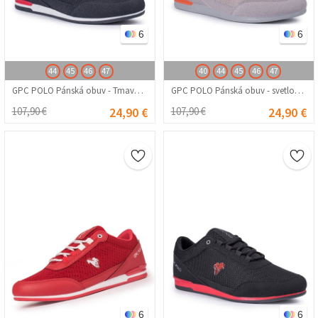
6
6
44
45
46
47
40
44
45
46
47
GPC POLO Pánská obuv - Tmavomodrá 20210835258
GPC POLO Pánská obuv - svetlosivá 20210835259
107,90 €
24,90 €
107,90 €
24,90 €
6
6