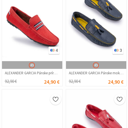
4
3
45
45
ALEXANDER GARCIA Pánske prírodné semišové mokasíny – červené 20230321142
ALEXANDER GARCIA Pánske mokasíny z pravej kože – tmavomodrá 20230321132
92,90 €
24,90 €
92,90 €
24,90 €