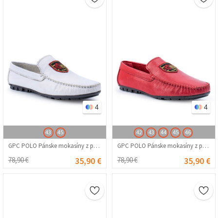
4
4
43
45
42
43
44
45
46
GPC POLO Pánske mokasíny z pravej kože - Biela 20230321082
GPC POLO Pánske mokasíny z pravej kože - červená 20230321080
78,90 €
35,90 €
78,90 €
35,90 €