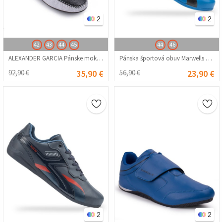
2
2
42
43
44
45
44
46
ALEXANDER GARCIA Pánske mokasíny z pravej kože – biela s čiernou 20230321134
Pánska športová obuv Marwells – modrá 202108355661
92,90 €
35,90 €
56,90 €
23,90 €
2
2