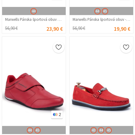
44
44
45
Marwells Pánska športová obuv námornícka modrá 202108355658
Marwells Pánska športová obuv - Modrá 20210835509
56,90 €
23,90 €
56,90 €
19,90 €
2
44
45
43
44
45