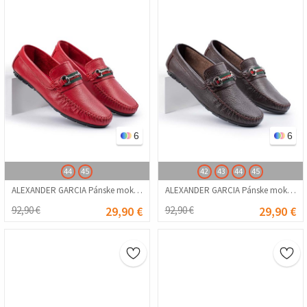
6
6
44
45
42
43
44
45
ALEXANDER GARCIA Pánske mokasíny z pravej kože – červená 20230321113
ALEXANDER GARCIA Pánske mokasíny z pravej kože – tmavohnedá 20230321115
92,90 €
29,90 €
92,90 €
29,90 €