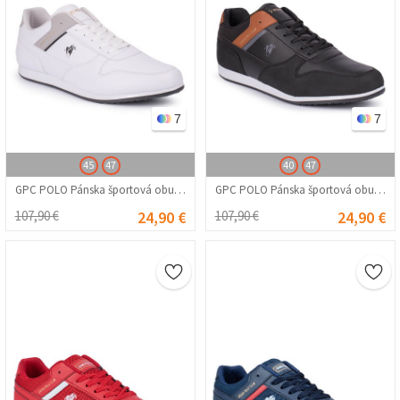
7
7
45
47
40
47
GPC POLO Pánska športová obuv - biela 20210835224
GPC POLO Pánska športová obuv - čierna s hnedou 20210835225
107,90 €
24,90 €
107,90 €
24,90 €