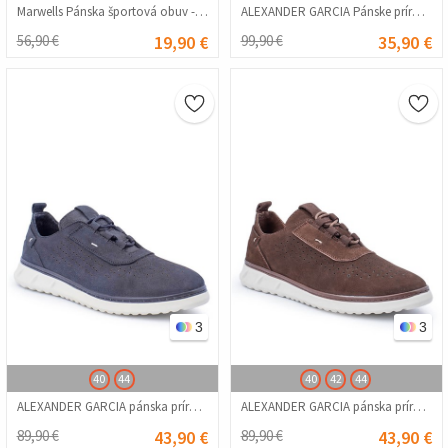
Marwells Pánska športová obuv - Červená 20210835507
ALEXANDER GARCIA Pánske prírodné nubukové topánky – červená 20230321079
56,90 €
19,90 €
99,90 €
35,90 €
3
3
40
44
40
42
44
ALEXANDER GARCIA pánska prírodná nubuková obuv na voľný čas – tmavomodrá 20230321096
ALEXANDER GARCIA pánska prírodná nubuková obuv na voľný čas – hnedá 20230321097
89,90 €
43,90 €
89,90 €
43,90 €