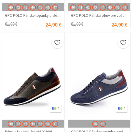
40
42
43
44
45
46
47
40
41
42
43
44
45
46
47
GPC POLO Pánske topánky bielé 201904
GPC POLO Pánska obuv pre voľný čas čierná 201985
81,90 €
24,90 €
81,90 €
24,90 €
4
4
40
42
43
44
45
46
47
40
44
Pánske topánky hnedé 201905
GPC POLO Pánske topánky modré 201906