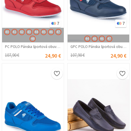
7
7
40
41
42
43
44
45
46
47
48
44
45
46
47
PC POLO Pánska športová obuv G – červená 20210835833
GPC POLO Pánska športová obuv – tmavomodrá 20210835830
107,90 €
24,90 €
107,90 €
24,90 €