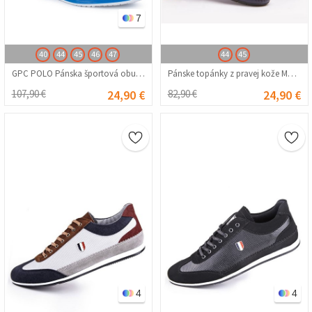
7
40
44
45
46
47
44
45
GPC POLO Pánska športová obuv - modrá 20210835832
Pánske topánky z pravej kože Marwells - tmavo modré 2021512
107,90 €
24,90 €
82,90 €
24,90 €
4
4