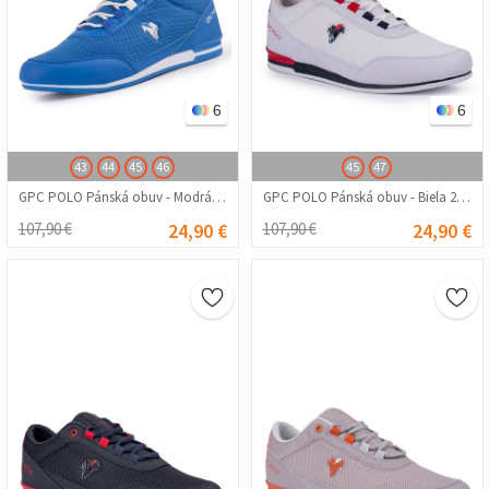
6
6
43
44
45
46
45
47
GPC POLO Pánská obuv - Modrá 20210835430
GPC POLO Pánská obuv - Biela 20210835260
107,90 €
24,90 €
107,90 €
24,90 €