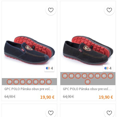
4
4
39
40
41
42
43
44
45
46
39
40
41
42
43
44
45
47
GPC POLO Pánska obuv pre voľný čas – námornícka modrá 20230321090
GPC POLO Pánska obuv pre voľný čas – čierna 20230321091
64,90 €
19,90 €
64,90 €
19,90 €