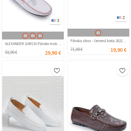
2
3
42
43
44
45
Pánska obuv - červená biela 2021701
ALEXANDER GARCIA Pánske mokasíny z pravej kože – biela 20230321131
71,90 €
19,90 €
92,90 €
29,90 €