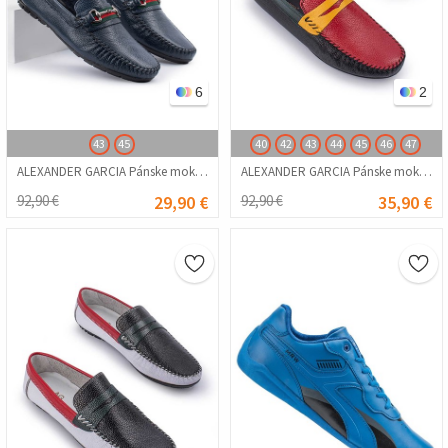
6
2
43
45
40
42
43
44
45
46
47
ALEXANDER GARCIA Pánske mokasíny z pravej kože – tmavomodrá 20230321120
ALEXANDER GARCIA Pánske mokasíny z pravej kože – čierna s červenou 20230321133
92,90 €
29,90 €
92,90 €
35,90 €