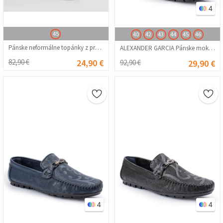
4
45
40
42
43
44
45
46
Pánske neformálne topánky z pravej kože Marwells - biele 2021353
ALEXANDER GARCIA Pánske mokasíny z pravej kože – tmavohnedá 20230321111
82,90 €
24,90 €
92,90 €
29,90 €
4
4