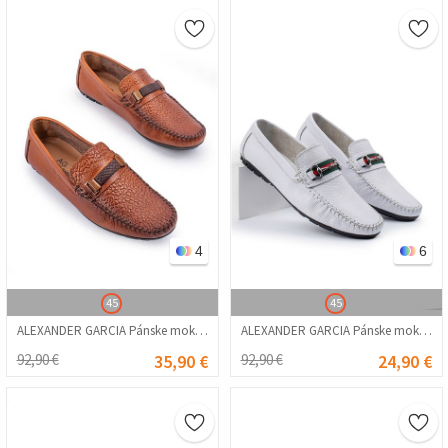
4
6
45
45
ALEXANDER GARCIA Pánske mokasíny z pravej kože – hnedá 20230321137
ALEXANDER GARCIA Pánske mokasíny z pravej kože – biela 20230321119
92,90 €
35,90 €
92,90 €
24,90 €