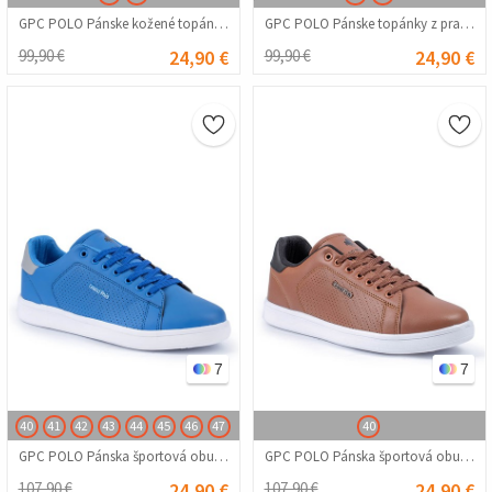
GPC POLO Pánske kožené topánky - Čierna 20210835529
GPC POLO Pánske topánky z pravej kože - Biela 20210835481
99,90 €
24,90 €
99,90 €
24,90 €
7
7
40
41
42
43
44
45
46
47
40
GPC POLO Pánska športová obuv - Modrá 20230321075
GPC POLO Pánska športová obuv - hnedá 20230321069
107,90 €
24,90 €
107,90 €
24,90 €