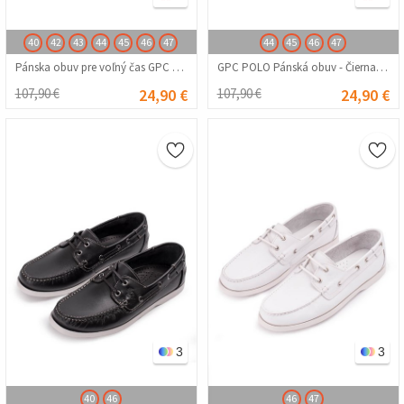
40
42
43
44
45
46
47
44
45
46
47
Pánska obuv pre voľný čas GPC POLO – červená 20210835391
GPC POLO Pánská obuv - Čierna 20210835257
107,90 €
24,90 €
107,90 €
24,90 €
3
3
40
46
46
47