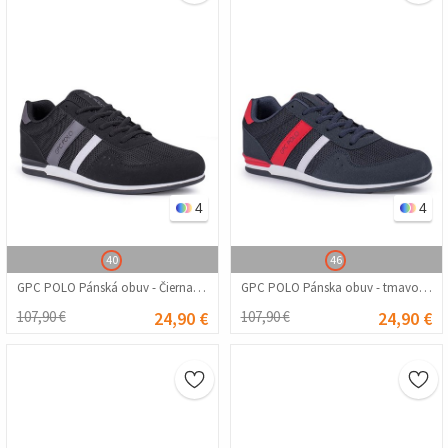
4
4
40
46
GPC POLO Pánská obuv - Čierna 20210835256
GPC POLO Pánska obuv - tmavomodrá 20210835255
107,90 €
24,90 €
107,90 €
24,90 €