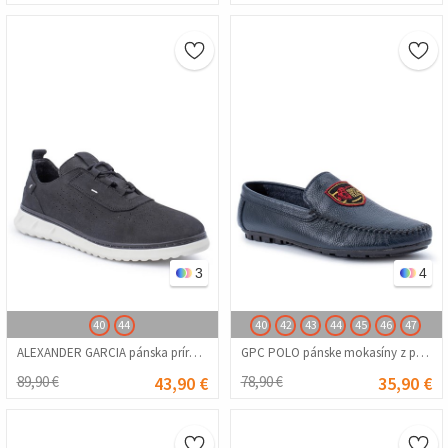
3
4
40
44
40
42
43
44
45
46
47
ALEXANDER GARCIA pánska prírodná nubuková obuv na voľný čas – čierna 20230321108
GPC POLO pánske mokasíny z pravej kože – tmavomodrá 20230321083
89,90 €
43,90 €
78,90 €
35,90 €