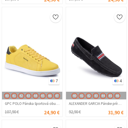
7
4
40
41
42
43
44
45
46
47
40
41
42
43
44
45
46
GPC POLO Pánska športová obuv - žltá 20230321068
ALEXANDER GARCIA Pánske prírodné semišové mokasíny - čierne 20230321141
107,90 €
24,90 €
92,90 €
31,90 €