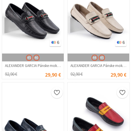
6
6
45
46
44
45
ALEXANDER GARCIA Pánske mokasíny z pravej kože – čierna 20230321114
ALEXANDER GARCIA Pánske mokasíny z pravej kože - krémová farba 20230321117
92,90 €
29,90 €
92,90 €
29,90 €