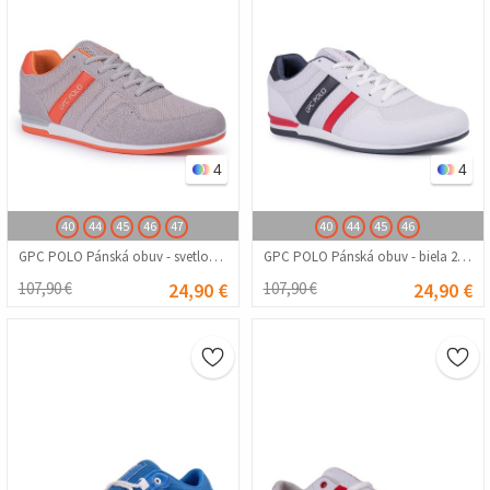
4
4
40
44
45
46
47
40
44
45
46
GPC POLO Pánská obuv - svetlosivá 20210835254
GPC POLO Pánská obuv - biela 20210835253
107,90 €
24,90 €
107,90 €
24,90 €