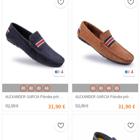
4
4
40
42
43
44
42
43
44
45
ALEXANDER GARCIA Pánske prírodné semišové mokasíny – tmavomodré 20230321140
ALEXANDER GARCIA Pánske prírodné semišové mokasíny – ťava 20230321139
92,90 €
31,90 €
92,90 €
31,90 €