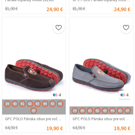
81,90 €
24,90 €
81,90 €
24,90 €
4
4
39
40
41
42
43
44
45
46
47
39
40
41
42
43
44
45
47
GPC POLO Pánska obuv pre voľný čas – hnedá 20230321089
GPC POLO Pánska obuv pre voľný čas – svetlosivá 20230321088
64,90 €
19,90 €
64,90 €
19,90 €