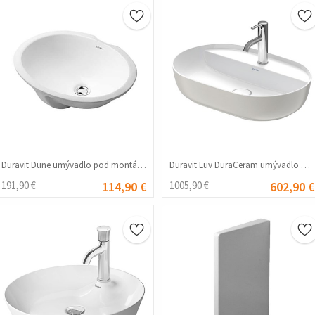
Duravit Dune umývadlo pod montáž 52 cm – biele #356293
Duravit Luv DuraCeram umývadlo na dosku 60 cm – bielo-sivá #356276
191,90 €
114,90 €
1005,90 €
602,90 €