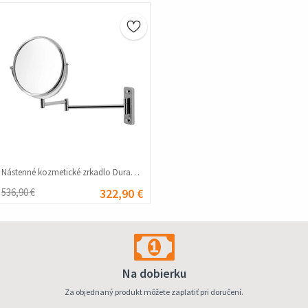
Nástenné kozmetické zrkadlo Duravit D-Code – chrómové #356309
536,90 €
322,90 €
Na dobierku
Za objednaný produkt môžete zaplatiť pri doručení.