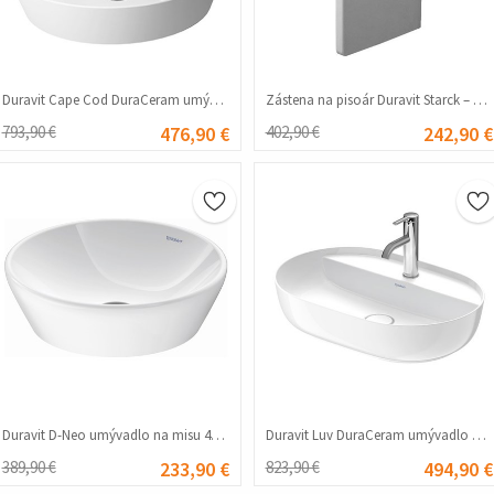
Duravit Cape Cod DuraCeram umývadlo na misu 48 cm – biele #356280
Zástena na pisoár Duravit Starck – biela #356304
793,90 €
476,90 €
402,90 €
242,90 €
Duravit D-Neo umývadlo na misu 40 cm – biela #356289
Duravit Luv DuraCeram umývadlo na dosku 50 cm – biele #356275
389,90 €
233,90 €
823,90 €
494,90 €