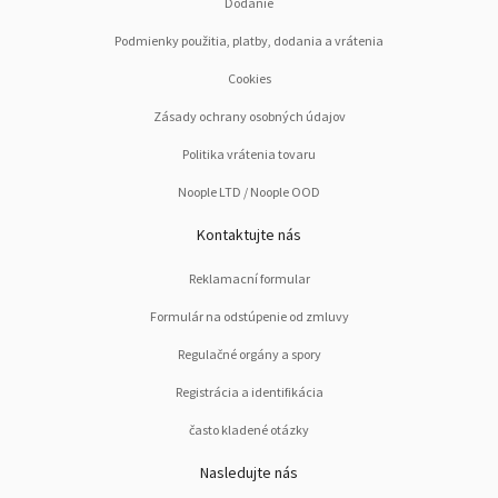
Dodanie
Podmienky použitia, platby, dodania a vrátenia
Cookies
Zásady ochrany osobných údajov
Politika vrátenia tovaru
Noople LTD / Noople OOD
Kontaktujte nás
Reklamacní formular
Formulár na odstúpenie od zmluvy
Regulačné orgány a spory
Registrácia a identifikácia
často kladené otázky
Nasledujte nás