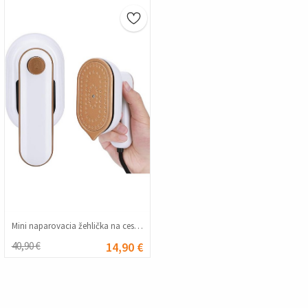
Mini naparovacia žehlička na cesty - Biela 20210835805
40,90 €
14,90 €